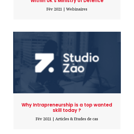
Within UK’s Ministry of Defence
Fév 2021
|
Webinaires
Why Intrapreneurship is a top wanted
skill today ?
Fév 2021
|
Articles & Etudes de cas