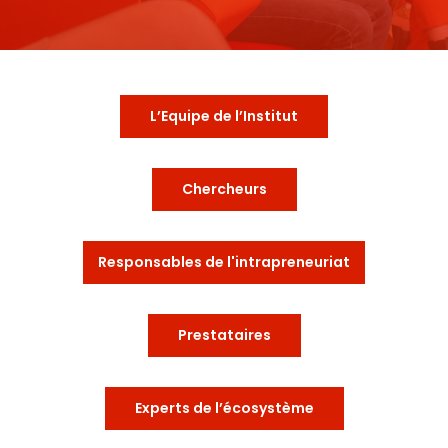
L’Equipe de l’Institut
Chercheurs
Responsables de l'intrapreneuriat
Prestataires
Experts de l’écosystème