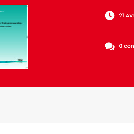

21 Av

0 co