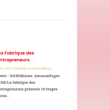
La Fabrique des
Intrapreneurs
éc 2019
|
Ouvrages & Livres Blancs
Date : 2019Editions: AmazonPages
: 200 La Fabrique des
Intrapreneurs présente 10 étapes
our...