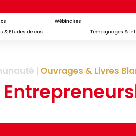
ncs
Wébinaires
es & Etudes de cas
Témoignages & Int
munauté |
Ouvrages & Livres Bl
 Entrepreneurs