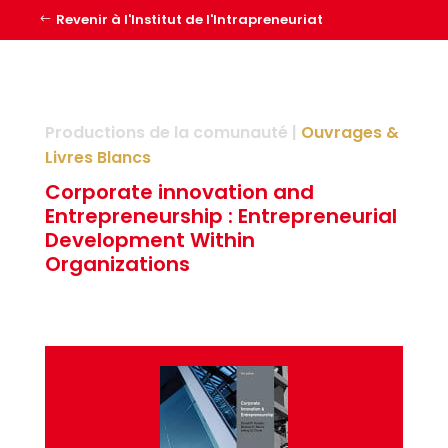
Revenir à l'Institut de l'Intrapreneuriat
Productions de la comunauté |
Ouvrages &
Livres Blancs
Corporate innovation and
Entrepreneurship : Entrepreneurial
Development Within
Organizations